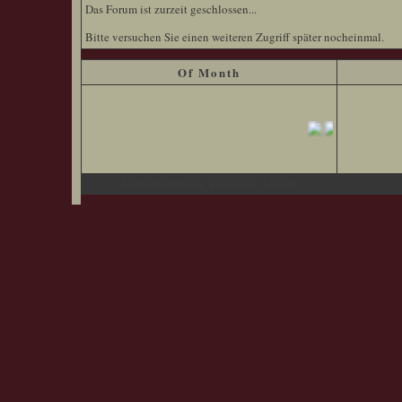
Das Forum ist zurzeit geschlossen...
Bitte versuchen Sie einen weiteren Zugriff später nocheinmal.
Of Month
|
|
datenschutzhinweis
impressum
kontakt