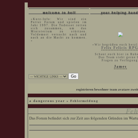
welcome to hell
your helping hand
»Kurz-Info: Wir sind ein
Potter Forum und spielen im
Jahr 1997. Die Todesser rotten
sich zusammen, um das
Ministerium zu stürtzen.
Voldemort versucht nach und
nach an die Macht zu kommen.
«
»Wir begrüßen euch herzl
Felix Felicis RP
Schaut euch hier in Ruh
Das Team steht gerne 
Fragen zu Verfügung
James
registrieren
bewohner
team
avatare
zwei
» Fehlermeldung
a dangerous year
Feh
Das Forum befindet sich zur Zeit aus folgenden Gründen im War