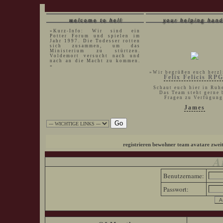
welcome to hell
your helping hand
»Kurz-Info: Wir sind ein
Potter Forum und spielen im
Jahr 1997. Die Todesser rotten
sich zusammen, um das
Ministerium zu stürtzen.
Voldemort versucht nach und
nach an die Macht zu kommen.
«
»Wir begrüßen euch herzl
Felix Felicis RP
Schaut euch hier in Ruh
Das Team steht gerne 
Fragen zu Verfügung
James
registrieren
bewohner
team
avatare
zwei
A
Benutzername:
Passwort: