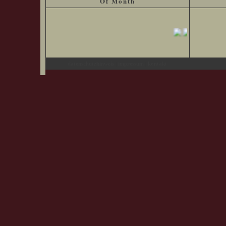
Of Month
|
|
datenschutzhinweis
impressum
kontakt