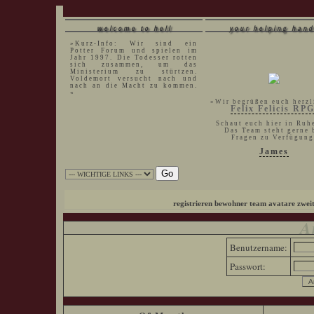
welcome to hell
your helping hand
»Kurz-Info: Wir sind ein
Potter Forum und spielen im
Jahr 1997. Die Todesser rotten
sich zusammen, um das
Ministerium zu stürtzen.
Voldemort versucht nach und
nach an die Macht zu kommen.
«
»Wir begrüßen euch herzl
Felix Felicis RP
Schaut euch hier in Ruh
Das Team steht gerne 
Fragen zu Verfügung
James
registrieren
bewohner
team
avatare
zwei
A
Benutzername:
Passwort: