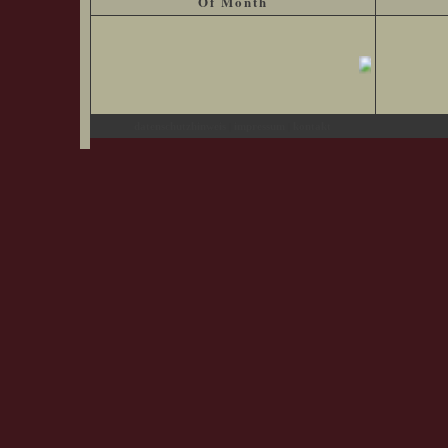
Of Month
|
|
datenschutzhinweis
impressum
kontakt