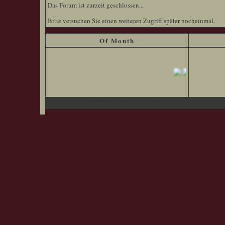
Das Forum ist zurzeit geschlossen...
Bitte versuchen Sie einen weiteren Zugriff später nocheinmal.
Of Month
|
|
datenschutzhinweis
impressum
kontakt