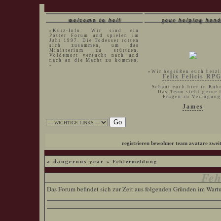
welcome to hell
your helping hand
»Kurz-Info: Wir sind ein
Potter Forum und spielen im
Jahr 1997. Die Todesser rotten
sich zusammen, um das
Ministerium zu stürtzen.
Voldemort versucht nach und
nach an die Macht zu kommen.
«
»Wir begrüßen euch herzl
Felix Felicis RP
Schaut euch hier in Ruh
Das Team steht gerne 
Fragen zu Verfügung
James
registrieren
bewohner
team
avatare
zwei
» Fehlermeldung
a dangerous year
Feh
Das Forum befindet sich zur Zeit aus folgenden Gründen im War