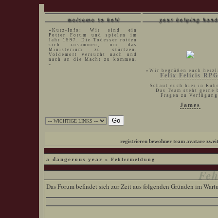
welcome to hell
your helping hand
»Kurz-Info: Wir sind ein
Potter Forum und spielen im
Jahr 1997. Die Todesser rotten
sich zusammen, um das
Ministerium zu stürtzen.
Voldemort versucht nach und
nach an die Macht zu kommen.
«
»Wir begrüßen euch herzl
Felix Felicis RP
Schaut euch hier in Ruh
Das Team steht gerne 
Fragen zu Verfügung
James
registrieren
bewohner
team
avatare
zwei
» Fehlermeldung
a dangerous year
Feh
Das Forum befindet sich zur Zeit aus folgenden Gründen im War