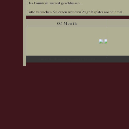
Das Forum ist zurzeit geschlossen...
Bitte versuchen Sie einen weiteren Zugriff später nocheinmal.
Of Month
|
|
datenschutzhinweis
impressum
kontakt