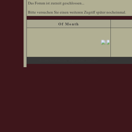
Das Forum ist zurzeit geschlossen...
Bitte versuchen Sie einen weiteren Zugriff später nocheinmal.
Of Month
|
|
datenschutzhinweis
impressum
kontakt