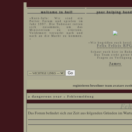
welcome to hell
your helping hand
»Kurz-Info: Wir sind ein
Potter Forum und spielen im
Jahr 1997. Die Todesser rotten
sich zusammen, um das
Ministerium zu stürtzen.
Voldemort versucht nach und
nach an die Macht zu kommen.
«
»Wir begrüßen euch herzl
Felix Felicis RP
Schaut euch hier in Ruh
Das Team steht gerne 
Fragen zu Verfügung
James
registrieren
bewohner
team
avatare
zwei
» Fehlermeldung
a dangerous year
Feh
Das Forum befindet sich zur Zeit aus folgenden Gründen im War